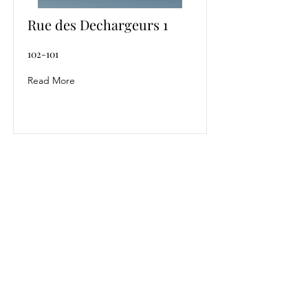
Rue des Dechargeurs 1
102-101
Read More
Renato Gloyer
Stöppacher Str.
4 Kirchensittenbach
info@encarteraux.com
©2023 Renato Gloyer